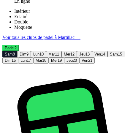
En ligne
Intérieur
Eclairé
Double
Moquette
Voir tous les clubs de
padel
à
Martillac
→
Padel
2
Sam
8
Dim
9
Lun
10
Mar
11
Mer
12
Jeu
13
Ven
14
Sam
15
Dim
16
Lun
17
Mar
18
Mer
19
Jeu
20
Ven
21