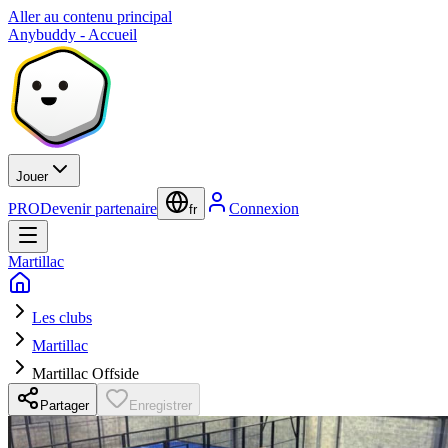
Aller au contenu principal
Anybuddy - Accueil
Jouer
PRO
Devenir partenaire
Connexion
fr
Martillac
Les clubs
Martillac
Martillac Offside
Partager
Enregistrer