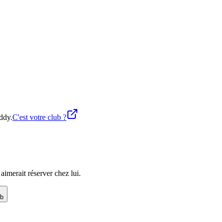
ddy.
C'est votre club ?
imerait réserver chez lui.
ub