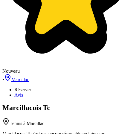
Nouveau
•
Marcillac
Réserver
Avis
Marcillacois Tc
Tennis
à Marcillac
Marcillacois Tc
n'est pas encore réservable en ligne sur