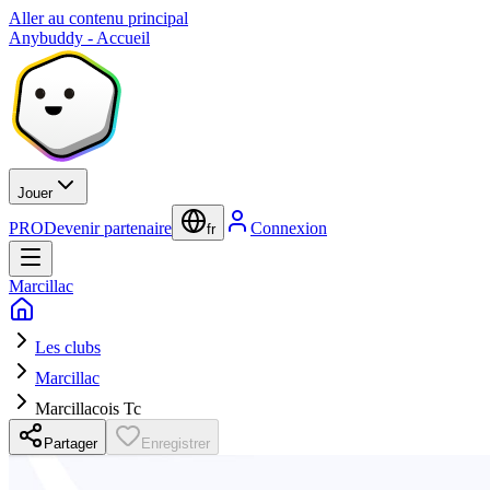
Aller au contenu principal
Anybuddy - Accueil
Jouer
PRO
Devenir partenaire
Connexion
fr
Marcillac
Les clubs
Marcillac
Marcillacois Tc
Partager
Enregistrer