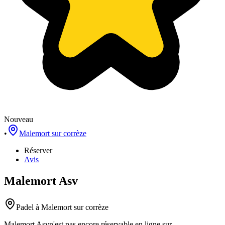
Nouveau
•
Malemort sur corrèze
Réserver
Avis
Malemort Asv
Padel
à Malemort sur corrèze
Malemort Asv
n'est pas encore réservable en ligne sur