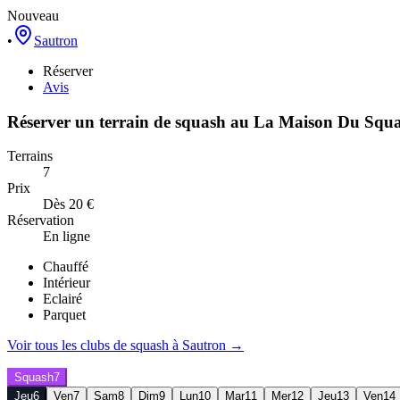
Nouveau
•
Sautron
Réserver
Avis
Réserver un terrain de
squash
au
La Maison Du Squ
Terrains
7
Prix
Dès 20 €
Réservation
En ligne
Chauffé
Intérieur
Eclairé
Parquet
Voir tous les clubs de
squash
à
Sautron
→
Squash
7
Jeu
6
Ven
7
Sam
8
Dim
9
Lun
10
Mar
11
Mer
12
Jeu
13
Ven
14