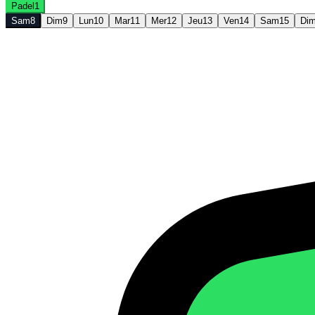
Padel
1
Sam
8
Dim
9
Lun
10
Mar
11
Mer
12
Jeu
13
Ven
14
Sam
15
Di