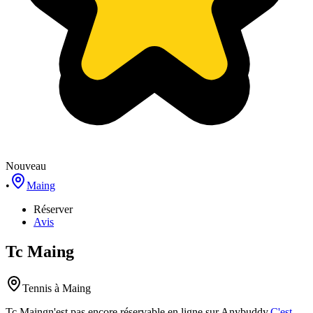
Nouveau
•
Maing
Réserver
Avis
Tc Maing
Tennis
à Maing
Tc Maing
n'est pas encore réservable en ligne sur Anybuddy.
C'est