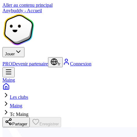
Aller au contenu principal
Anybuddy - Accueil
Jouer
PRO
Devenir partenaire
Connexion
fr
Maing
Les clubs
Maing
Tc Maing
Partager
Enregistrer