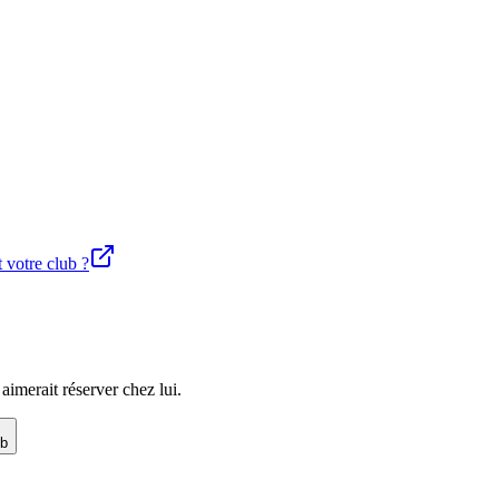
t votre club ?
imerait réserver chez lui.
ub