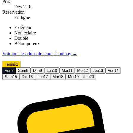
Prix
Dès 12 €
Réservation
En ligne
Extérieur
Non éclairé
Double
Béton poreux
Voir tous les clubs de
tennis
à
aulnay
→
Tennis
1
Ven
7
Sam
8
Dim
9
Lun
10
Mar
11
Mer
12
Jeu
13
Ven
14
Sam
15
Dim
16
Lun
17
Mar
18
Mer
19
Jeu
20