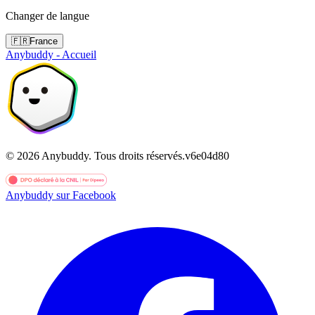
Changer de langue
🇫🇷
France
Anybuddy - Accueil
©
2026
Anybuddy.
Tous droits réservés.
v
6e04d80
Anybuddy sur Facebook