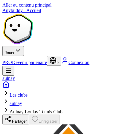
Aller au contenu principal
Anybuddy - Accueil
Jouer
PRO
Devenir partenaire
Connexion
fr
aulnay
Les clubs
aulnay
Aulnay Loulay Tennis Club
Partager
Enregistrer