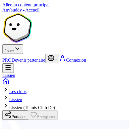
Aller au contenu principal
Anybuddy - Accueil
Jouer
PRO
Devenir partenaire
Connexion
fr
Lissieu
Les clubs
Lissieu
Lissieu (Tennis Club De)
Partager
Enregistrer