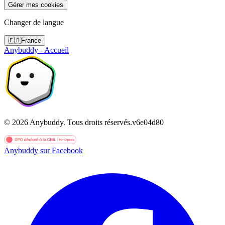
Gérer mes cookies
Changer de langue
🇫🇷
France
Anybuddy - Accueil
©
2026
Anybuddy.
Tous droits réservés.
v
6e04d80
Anybuddy sur Facebook