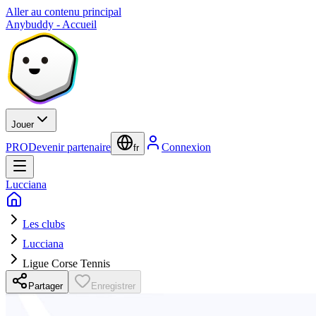
Aller au contenu principal
Anybuddy - Accueil
Jouer
PRO
Devenir partenaire
Connexion
fr
Lucciana
Les clubs
Lucciana
Ligue Corse Tennis
Partager
Enregistrer