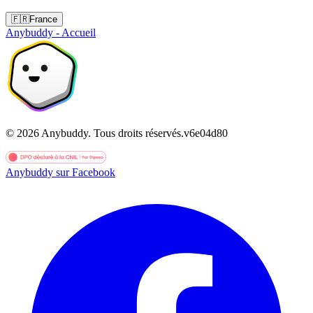
🇫🇷
France
Anybuddy - Accueil
©
2026
Anybuddy.
Tous droits réservés.
v
6e04d80
Anybuddy sur Facebook