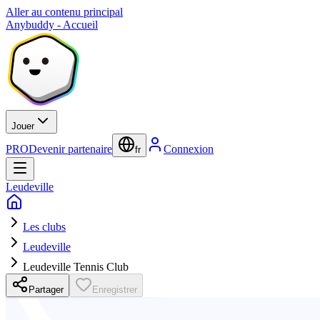
Aller au contenu principal
Anybuddy - Accueil
Jouer
PRO
Devenir partenaire
Connexion
fr
Leudeville
Les clubs
Leudeville
Leudeville Tennis Club
Partager
Enregistrer