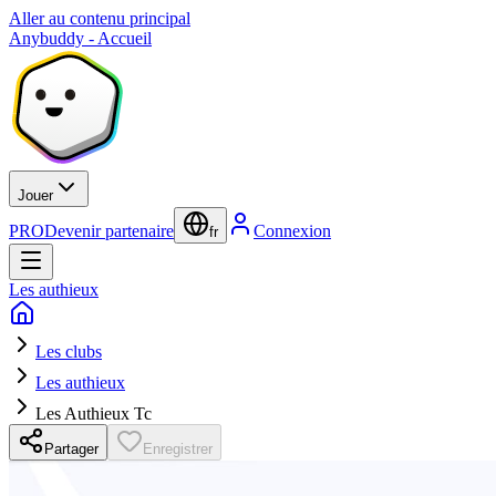
Aller au contenu principal
Anybuddy - Accueil
Jouer
PRO
Devenir partenaire
Connexion
fr
Les authieux
Les clubs
Les authieux
Les Authieux Tc
Partager
Enregistrer