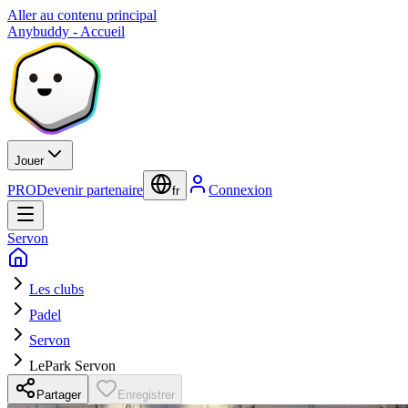
Aller au contenu principal
Anybuddy - Accueil
Jouer
PRO
Devenir partenaire
Connexion
fr
Servon
Les clubs
Padel
Servon
LePark Servon
Partager
Enregistrer