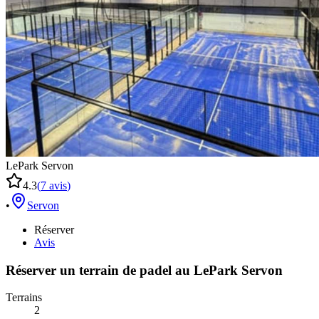
LePark Servon
4.3
(
7
avis
)
•
Servon
Réserver
Avis
Réserver un terrain de
padel
au
LePark Servon
Terrains
2