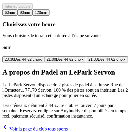
Intérieur
Double
60
min
90
min
120
min
Choisissez votre heure
Vous choisirez le terrain et la durée à l’étape suivante.
Soir
20:30
Dès
44 €
2 choix
21:00
Dès
44 €
2 choix
21:30
Dès
44 €
2 choix
À propos du Padel au LePark Servon
Le LePark Servon dispose de 2 pistes de padel à l'adresse Rue de
l'Ormeteau, 77170 Servon. 100 % des pistes sont en intérieur. Les 2
pistes disposent d'un éclairage pour jouer en soirée.
Les créneaux débutent à 44 €. Le club est ouvert 7 jours par
semaine. Réservez en ligne sur Anybuddy : disponibilités en temps
réel, paiement sécurisé, confirmation instantanée.
Voir la page du club tous sports