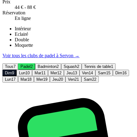
Prix
44 € - 88 €
Réservation
En ligne
Intérieur
Eclairé
Double
Moquette
Voir tous les clubs de
padel
à
Servon
→
Tous
7
Padel
2
Badminton
2
Squash
2
Tennis de table
1
Dim
9
Lun
10
Mar
11
Mer
12
Jeu
13
Ven
14
Sam
15
Dim
16
Lun
17
Mar
18
Mer
19
Jeu
20
Ven
21
Sam
22