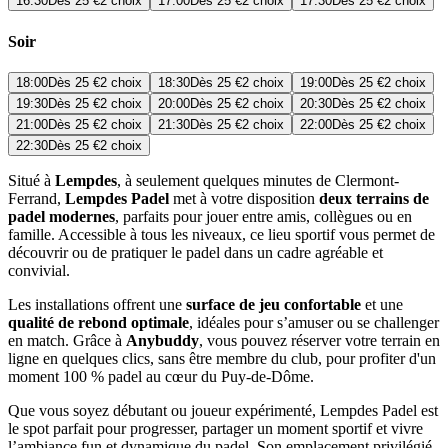
16:30
Dès
25 €
2 choix
17:00
Dès
25 €
2 choix
17:30
Dès
25 €
2 choix
Soir
18:00
Dès
25 €
2 choix
18:30
Dès
25 €
2 choix
19:00
Dès
25 €
2 choix
19:30
Dès
25 €
2 choix
20:00
Dès
25 €
2 choix
20:30
Dès
25 €
2 choix
21:00
Dès
25 €
2 choix
21:30
Dès
25 €
2 choix
22:00
Dès
25 €
2 choix
22:30
Dès
25 €
2 choix
Situé à
Lempdes
, à seulement quelques minutes de Clermont-
Ferrand,
Lempdes Padel
met à votre disposition
deux terrains de
padel modernes
, parfaits pour jouer entre amis, collègues ou en
famille. Accessible à tous les niveaux, ce lieu sportif vous permet de
découvrir ou de pratiquer le padel dans un cadre agréable et
convivial.
Les installations offrent une
surface de jeu confortable
et une
qualité de rebond optimale
, idéales pour s’amuser ou se challenger
en match. Grâce à
Anybuddy
, vous pouvez réserver votre terrain en
ligne en quelques clics, sans être membre du club, pour profiter d'un
moment 100 % padel au cœur du Puy-de-Dôme.
Que vous soyez débutant ou joueur expérimenté, Lempdes Padel est
le spot parfait pour progresser, partager un moment sportif et vivre
l’ambiance fun et dynamique du padel. Son emplacement privilégié