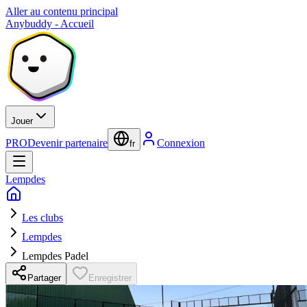
Aller au contenu principal
Anybuddy - Accueil
Jouer
PRO
Devenir partenaire
Connexion
fr
Lempdes
Les clubs
Lempdes
Lempdes Padel
Partager
Enregistrer