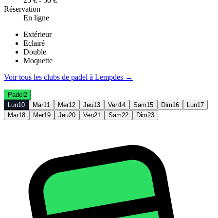
25 € - 50 €
Réservation
En ligne
Extérieur
Eclairé
Double
Moquette
Voir tous les clubs de
padel
à
Lempdes
→
Padel
2
Lun
10
Mar
11
Mer
12
Jeu
13
Ven
14
Sam
15
Dim
16
Lun
17
Mar
18
Mer
19
Jeu
20
Ven
21
Sam
22
Dim
23