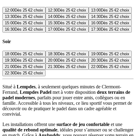
12:00
Dès
25 €
2 choix
12:30
Dès
25 €
2 choix
13:00
Dès
25 €
2 choix
13:30
Dès
25 €
2 choix
14:00
Dès
25 €
2 choix
14:30
Dès
25 €
2 choix
15:00
Dès
25 €
2 choix
15:30
Dès
25 €
2 choix
16:00
Dès
25 €
2 choix
16:30
Dès
25 €
2 choix
17:00
Dès
25 €
2 choix
17:30
Dès
25 €
2 choix
Soir
18:00
Dès
25 €
2 choix
18:30
Dès
25 €
2 choix
19:00
Dès
25 €
2 choix
19:30
Dès
25 €
2 choix
20:00
Dès
25 €
2 choix
20:30
Dès
25 €
2 choix
21:00
Dès
25 €
2 choix
21:30
Dès
25 €
2 choix
22:00
Dès
25 €
2 choix
22:30
Dès
25 €
2 choix
Situé à
Lempdes
, à seulement quelques minutes de Clermont-
Ferrand,
Lempdes Padel
met à votre disposition
deux terrains de
padel modernes
, parfaits pour jouer entre amis, collègues ou en
famille. Accessible à tous les niveaux, ce lieu sportif vous permet de
découvrir ou de pratiquer le padel dans un cadre agréable et
convivial.
Les installations offrent une
surface de jeu confortable
et une
qualité de rebond optimale
, idéales pour s’amuser ou se challenger
en match. Grâce à
Anybuddy
, vous pouvez réserver votre terrain en