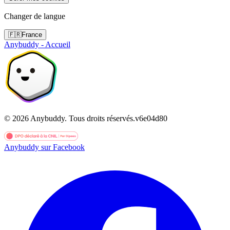
Changer de langue
🇫🇷
France
Anybuddy - Accueil
©
2026
Anybuddy.
Tous droits réservés.
v
6e04d80
Anybuddy sur Facebook