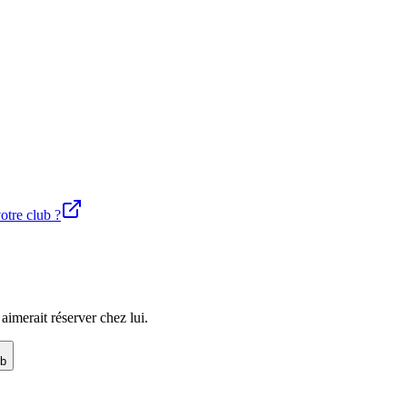
votre club ?
imerait réserver chez lui.
ub