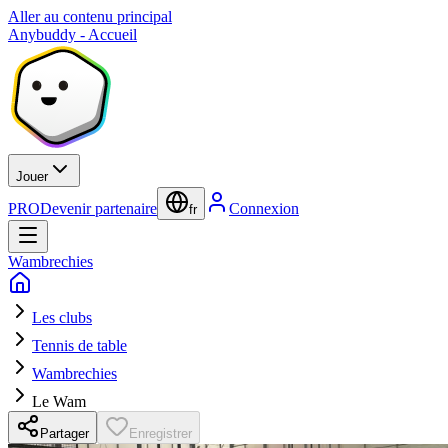
Aller au contenu principal
Anybuddy - Accueil
Jouer
PRO
Devenir partenaire
Connexion
fr
Wambrechies
Les clubs
Tennis de table
Wambrechies
Le Wam
Partager
Enregistrer