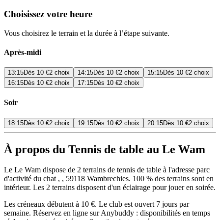
Choisissez votre heure
Vous choisirez le terrain et la durée à l’étape suivante.
Après-midi
13:15
Dès
10 €
2 choix
14:15
Dès
10 €
2 choix
15:15
Dès
10 €
2 choix
16:15
Dès
10 €
2 choix
17:15
Dès
10 €
2 choix
Soir
18:15
Dès
10 €
2 choix
19:15
Dès
10 €
2 choix
20:15
Dès
10 €
2 choix
À propos du Tennis de table au Le Wam
Le Le Wam dispose de 2 terrains de tennis de table à l'adresse parc
d'activité du chat , , 59118 Wambrechies. 100 % des terrains sont en
intérieur. Les 2 terrains disposent d'un éclairage pour jouer en soirée.
Les créneaux débutent à 10 €. Le club est ouvert 7 jours par
semaine. Réservez en ligne sur Anybuddy : disponibilités en temps