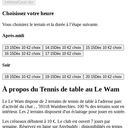
Intérieur
Court dur
Choisissez votre heure
Vous choisirez le terrain et la durée à l’étape suivante.
Après-midi
13:15
Dès
10 €
2 choix
14:15
Dès
10 €
2 choix
15:15
Dès
10 €
2 choix
16:15
Dès
10 €
2 choix
17:15
Dès
10 €
2 choix
Soir
18:15
Dès
10 €
2 choix
19:15
Dès
10 €
2 choix
20:15
Dès
10 €
2 choix
À propos du Tennis de table au Le Wam
Le Le Wam dispose de 2 terrains de tennis de table à l'adresse parc
d'activité du chat , , 59118 Wambrechies. 100 % des terrains sont en
intérieur. Les 2 terrains disposent d'un éclairage pour jouer en soirée.
Les créneaux débutent à 10 €. Le club est ouvert 7 jours par
semaine. Réservez en ligne sur Anybuddy : disponibilités en temps