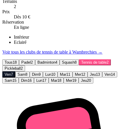
Terrains
2
Prix
Dès 10 €
Réservation
En ligne
Intérieur
Eclairé
Voir tous les clubs de
tennis de table
à
Wambrechies
→
Tous
18
Padel
2
Badminton
4
Squash
8
Tennis de table
2
Pickleball
2
Ven
7
Sam
8
Dim
9
Lun
10
Mar
11
Mer
12
Jeu
13
Ven
14
Sam
15
Dim
16
Lun
17
Mar
18
Mer
19
Jeu
20