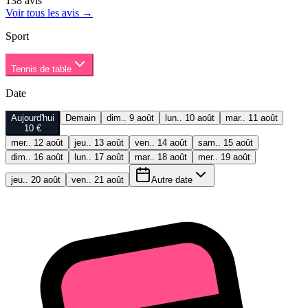
138
avis
Voir tous les avis
→
Sport
Tennis de table
Date
Aujourd'hui
Demain
dim.. 9 août
lun.. 10 août
mar.. 11 août
10 €
mer.. 12 août
jeu.. 13 août
ven.. 14 août
sam.. 15 août
dim.. 16 août
lun.. 17 août
mar.. 18 août
mer.. 19 août
jeu.. 20 août
ven.. 21 août
Autre date