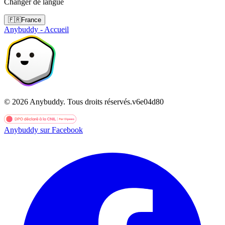
Changer de langue
🇫🇷
France
Anybuddy - Accueil
©
2026
Anybuddy.
Tous droits réservés.
v
6e04d80
Anybuddy sur Facebook