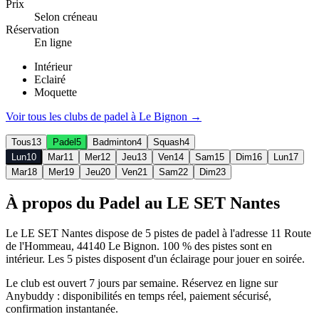
Prix
Selon créneau
Réservation
En ligne
Intérieur
Eclairé
Moquette
Voir tous les clubs de
padel
à
Le Bignon
→
Tous
13
Padel
5
Badminton
4
Squash
4
Lun
10
Mar
11
Mer
12
Jeu
13
Ven
14
Sam
15
Dim
16
Lun
17
Mar
18
Mer
19
Jeu
20
Ven
21
Sam
22
Dim
23
À propos du Padel au LE SET Nantes
Le LE SET Nantes dispose de 5 pistes de padel à l'adresse 11 Route
de l'Hommeau, 44140 Le Bignon. 100 % des pistes sont en
intérieur. Les 5 pistes disposent d'un éclairage pour jouer en soirée.
Le club est ouvert 7 jours par semaine. Réservez en ligne sur
Anybuddy : disponibilités en temps réel, paiement sécurisé,
confirmation instantanée.