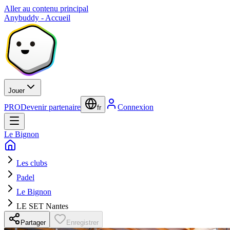
Aller au contenu principal
Anybuddy - Accueil
Jouer
PRO
Devenir partenaire
Connexion
fr
Le Bignon
Les clubs
Padel
Le Bignon
LE SET Nantes
Partager
Enregistrer