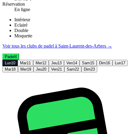
Réservation
En ligne
Intérieur
Eclairé
Double
Moquette
Voir tous les clubs de
padel
à
Saint-Laurent-des-Arbres
→
Padel
4
Lun
10
Mar
11
Mer
12
Jeu
13
Ven
14
Sam
15
Dim
16
Lun
17
Mar
18
Mer
19
Jeu
20
Ven
21
Sam
22
Dim
23