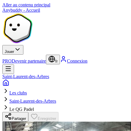
Aller au contenu principal
Anybuddy - Accueil
Jouer
PRO
Devenir partenaire
Connexion
fr
Saint-Laurent-des-Arbres
Les clubs
Saint-Laurent-des-Arbres
Le QG Padel
Partager
Enregistrer