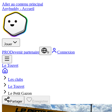
Aller au contenu principal
Anybuddy - Accueil
Jouer
PRO
Devenir partenaire
Connexion
fr
Le Touvet
Les clubs
Le Touvet
Le Petit Gazon
Partager
Enregistrer