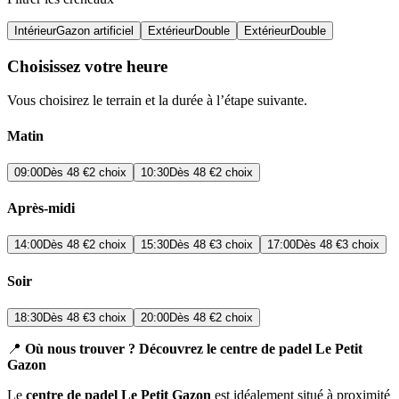
Intérieur
Gazon artificiel
Extérieur
Double
Extérieur
Double
Choisissez votre heure
Vous choisirez le terrain et la durée à l’étape suivante.
Matin
09:00
Dès
48 €
2 choix
10:30
Dès
48 €
2 choix
Après-midi
14:00
Dès
48 €
2 choix
15:30
Dès
48 €
3 choix
17:00
Dès
48 €
3 choix
Soir
18:30
Dès
48 €
3 choix
20:00
Dès
48 €
2 choix
📍
Où nous trouver ? Découvrez le centre de padel Le Petit
Gazon
Le
centre de padel Le Petit Gazon
est idéalement situé à proximité