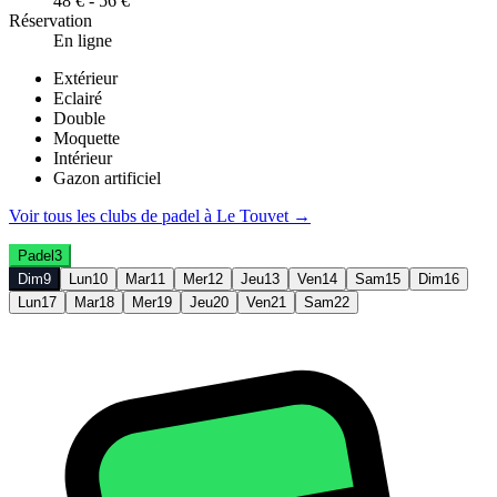
48 € - 56 €
Réservation
En ligne
Extérieur
Eclairé
Double
Moquette
Intérieur
Gazon artificiel
Voir tous les clubs de
padel
à
Le Touvet
→
Padel
3
Dim
9
Lun
10
Mar
11
Mer
12
Jeu
13
Ven
14
Sam
15
Dim
16
Lun
17
Mar
18
Mer
19
Jeu
20
Ven
21
Sam
22