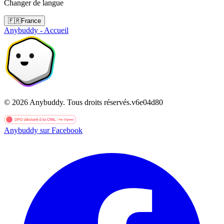
Changer de langue
🇫🇷
France
Anybuddy - Accueil
©
2026
Anybuddy.
Tous droits réservés.
v
6e04d80
Anybuddy sur Facebook