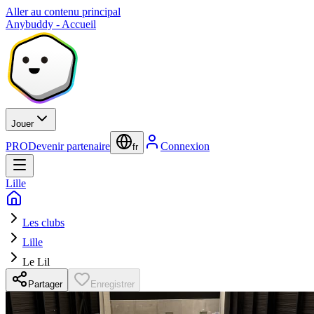
Aller au contenu principal
Anybuddy - Accueil
Jouer
PRO
Devenir partenaire
Connexion
fr
Lille
Les clubs
Lille
Le Lil
Partager
Enregistrer