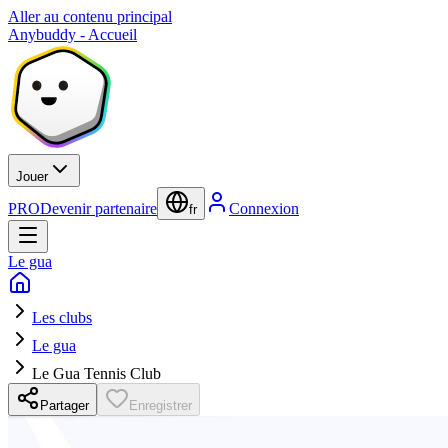
Aller au contenu principal
Anybuddy - Accueil
Jouer
PRO
Devenir partenaire
Connexion
fr
Le gua
Les clubs
Le gua
Le Gua Tennis Club
Partager
Enregistrer