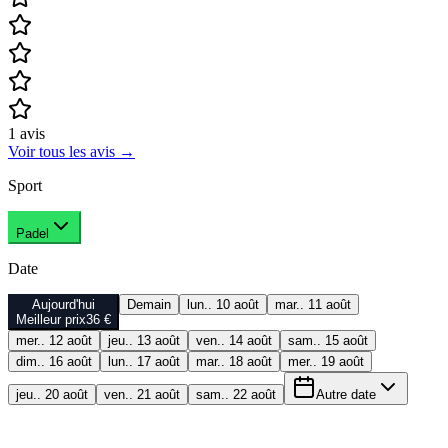
1
avis
Voir tous les avis
→
Sport
Padel
Date
Aujourd'hui
Demain
lun.. 10 août
mar.. 11 août
Meilleur prix
36 €
mer.. 12 août
jeu.. 13 août
ven.. 14 août
sam.. 15 août
dim.. 16 août
lun.. 17 août
mar.. 18 août
mer.. 19 août
jeu.. 20 août
ven.. 21 août
sam.. 22 août
Autre date