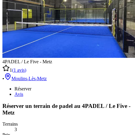
4PADEL / Le Five - Metz
1
(
1
avis
)
•
Moulins-Lès-Metz
Réserver
Avis
Réserver un terrain de
padel
au
4PADEL / Le Five -
Metz
Terrains
3
Prix