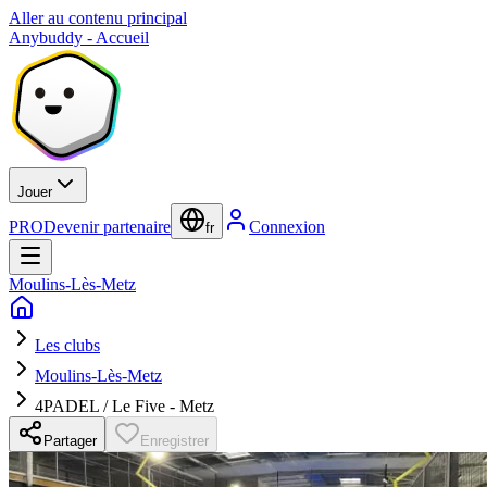
Aller au contenu principal
Anybuddy - Accueil
Jouer
PRO
Devenir partenaire
Connexion
fr
Moulins-Lès-Metz
Les clubs
Moulins-Lès-Metz
4PADEL / Le Five - Metz
Partager
Enregistrer