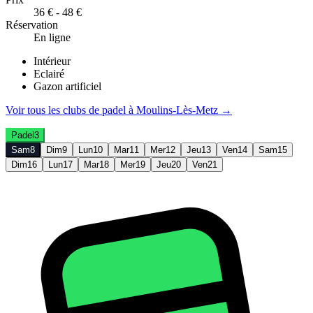
36 € - 48 €
Réservation
En ligne
Intérieur
Eclairé
Gazon artificiel
Voir tous les clubs de
padel
à
Moulins-Lès-Metz
→
Padel
3
Sam
8
Dim
9
Lun
10
Mar
11
Mer
12
Jeu
13
Ven
14
Sam
15
Dim
16
Lun
17
Mar
18
Mer
19
Jeu
20
Ven
21