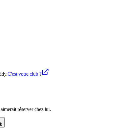
ddy.
C'est votre club ?
imerait réserver chez lui.
ub