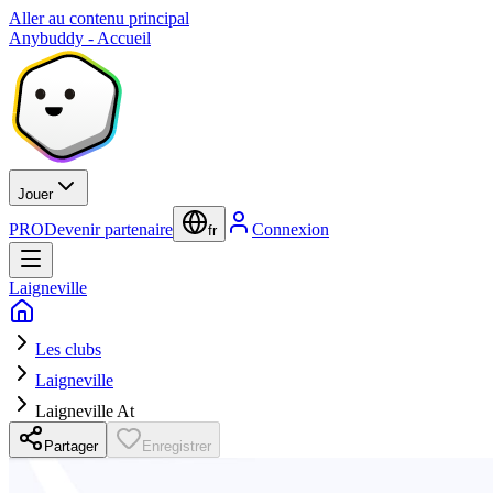
Aller au contenu principal
Anybuddy - Accueil
Jouer
PRO
Devenir partenaire
Connexion
fr
Laigneville
Les clubs
Laigneville
Laigneville At
Partager
Enregistrer