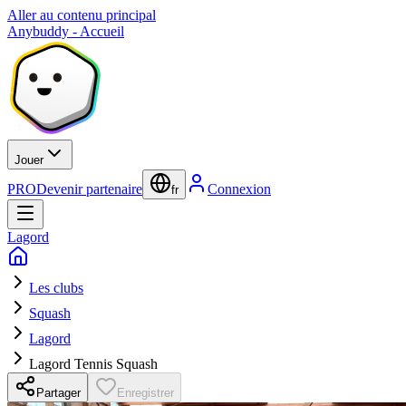
Aller au contenu principal
Anybuddy - Accueil
Jouer
PRO
Devenir partenaire
Connexion
fr
Lagord
Les clubs
Squash
Lagord
Lagord Tennis Squash
Partager
Enregistrer