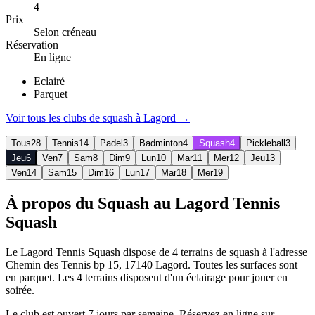
4
Prix
Selon créneau
Réservation
En ligne
Eclairé
Parquet
Voir tous les clubs de
squash
à
Lagord
→
Tous
28
Tennis
14
Padel
3
Badminton
4
Squash
4
Pickleball
3
Jeu
6
Ven
7
Sam
8
Dim
9
Lun
10
Mar
11
Mer
12
Jeu
13
Ven
14
Sam
15
Dim
16
Lun
17
Mar
18
Mer
19
À propos du Squash au Lagord Tennis
Squash
Le Lagord Tennis Squash dispose de 4 terrains de squash à l'adresse
Chemin des Tennis bp 15, 17140 Lagord. Toutes les surfaces sont
en parquet. Les 4 terrains disposent d'un éclairage pour jouer en
soirée.
Le club est ouvert 7 jours par semaine. Réservez en ligne sur