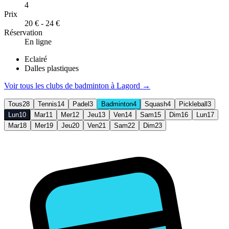
4
Prix
20 € - 24 €
Réservation
En ligne
Eclairé
Dalles plastiques
Voir tous les clubs de
badminton
à
Lagord
→
Tous
28
Tennis
14
Padel
3
Badminton
4
Squash
4
Pickleball
3
Lun
10
Mar
11
Mer
12
Jeu
13
Ven
14
Sam
15
Dim
16
Lun
17
Mar
18
Mer
19
Jeu
20
Ven
21
Sam
22
Dim
23