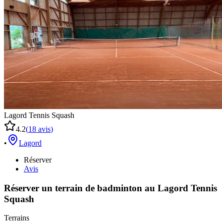
Lagord Tennis Squash
4.2
(
18
avis
)
•
Lagord
Réserver
Avis
Réserver un terrain de
badminton
au
Lagord Tennis
Squash
Terrains