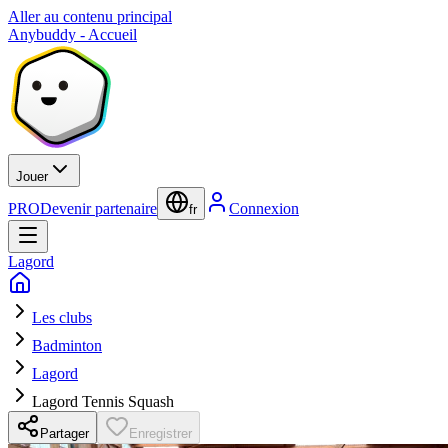
Aller au contenu principal
Anybuddy - Accueil
Jouer
PRO
Devenir partenaire
Connexion
fr
Lagord
Les clubs
Badminton
Lagord
Lagord Tennis Squash
Partager
Enregistrer