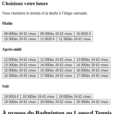
Choisissez votre heure
Vous choisirez le terrain et la durée à l’étape suivante.
Matin
09:00
Dès
20 €
2 choix
09:30
Dès
20 €
2 choix
10:00
20 €
10:30
Dès
20 €
2 choix
11:00
20 €
11:30
Dès
20 €
2 choix
Après-midi
12:00
Dès
24 €
2 choix
12:30
Dès
24 €
2 choix
13:00
Dès
24 €
2 choix
13:30
Dès
24 €
2 choix
14:00
Dès
20 €
2 choix
14:30
Dès
20 €
2 choix
15:00
Dès
20 €
2 choix
15:30
Dès
20 €
2 choix
16:00
Dès
20 €
2 choix
16:30
Dès
24 €
2 choix
17:00
Dès
24 €
2 choix
17:30
Dès
24 €
2 choix
Soir
18:00
24 €
18:30
Dès
24 €
2 choix
19:00
Dès
24 €
2 choix
19:30
Dès
24 €
2 choix
20:00
Dès
24 €
2 choix
20:30
Dès
24 €
2 choix
À propos du Badminton au Lagord Tennis