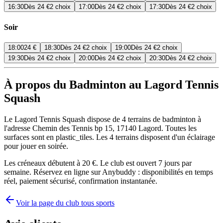
16:30
Dès
24 €
2 choix
17:00
Dès
24 €
2 choix
17:30
Dès
24 €
2 choix
Soir
18:00
24 €
18:30
Dès
24 €
2 choix
19:00
Dès
24 €
2 choix
19:30
Dès
24 €
2 choix
20:00
Dès
24 €
2 choix
20:30
Dès
24 €
2 choix
À propos du Badminton au Lagord Tennis
Squash
Le Lagord Tennis Squash dispose de 4 terrains de badminton à
l'adresse Chemin des Tennis bp 15, 17140 Lagord. Toutes les
surfaces sont en plastic_tiles. Les 4 terrains disposent d'un éclairage
pour jouer en soirée.
Les créneaux débutent à 20 €. Le club est ouvert 7 jours par
semaine. Réservez en ligne sur Anybuddy : disponibilités en temps
réel, paiement sécurisé, confirmation instantanée.
Voir la page du club tous sports