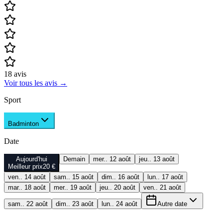
18
avis
Voir tous les avis
→
Sport
Badminton
Date
Aujourd'hui
Demain
mer.. 12 août
jeu.. 13 août
Meilleur prix
20 €
ven.. 14 août
sam.. 15 août
dim.. 16 août
lun.. 17 août
mar.. 18 août
mer.. 19 août
jeu.. 20 août
ven.. 21 août
sam.. 22 août
dim.. 23 août
lun.. 24 août
Autre date