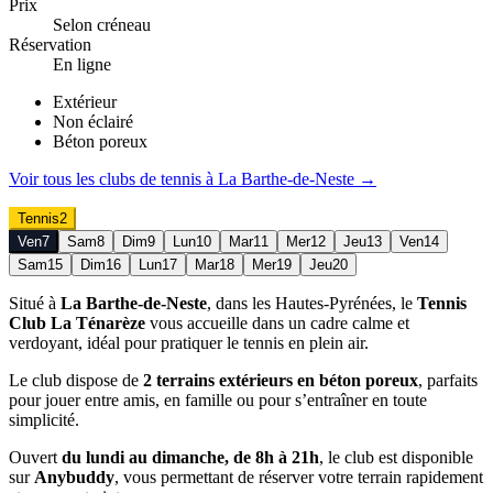
Prix
Selon créneau
Réservation
En ligne
Extérieur
Non éclairé
Béton poreux
Voir tous les clubs de
tennis
à
La Barthe-de-Neste
→
Tennis
2
Ven
7
Sam
8
Dim
9
Lun
10
Mar
11
Mer
12
Jeu
13
Ven
14
Sam
15
Dim
16
Lun
17
Mar
18
Mer
19
Jeu
20
Situé à
La Barthe-de-Neste
, dans les Hautes-Pyrénées, le
Tennis
Club La Ténarèze
vous accueille dans un cadre calme et
verdoyant, idéal pour pratiquer le tennis en plein air.
Le club dispose de
2 terrains extérieurs en béton poreux
, parfaits
pour jouer entre amis, en famille ou pour s’entraîner en toute
simplicité.
Ouvert
du lundi au dimanche, de 8h à 21h
, le club est disponible
sur
Anybuddy
, vous permettant de réserver votre terrain rapidement