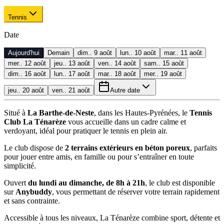
Tennis
Date
Aujourd'hui
Demain
dim.. 9 août
lun.. 10 août
mar.. 11 août
mer.. 12 août
jeu.. 13 août
ven.. 14 août
sam.. 15 août
dim.. 16 août
lun.. 17 août
mar.. 18 août
mer.. 19 août
jeu.. 20 août
ven.. 21 août
Autre date
Situé à
La Barthe-de-Neste
, dans les Hautes-Pyrénées, le
Tennis
Club La Ténarèze
vous accueille dans un cadre calme et
verdoyant, idéal pour pratiquer le tennis en plein air.
Le club dispose de
2 terrains extérieurs en béton poreux
, parfaits
pour jouer entre amis, en famille ou pour s’entraîner en toute
simplicité.
Ouvert
du lundi au dimanche, de 8h à 21h
, le club est disponible
sur
Anybuddy
, vous permettant de réserver votre terrain rapidement
et sans contrainte.
Accessible à tous les niveaux, La Ténarèze combine sport, détente et