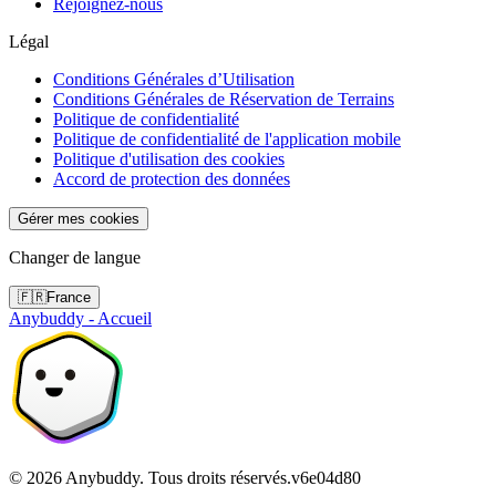
Rejoignez-nous
Légal
Conditions Générales d’Utilisation
Conditions Générales de Réservation de Terrains
Politique de confidentialité
Politique de confidentialité de l'application mobile
Politique d'utilisation des cookies
Accord de protection des données
Gérer mes cookies
Changer de langue
🇫🇷
France
Anybuddy - Accueil
©
2026
Anybuddy.
Tous droits réservés.
v
6e04d80