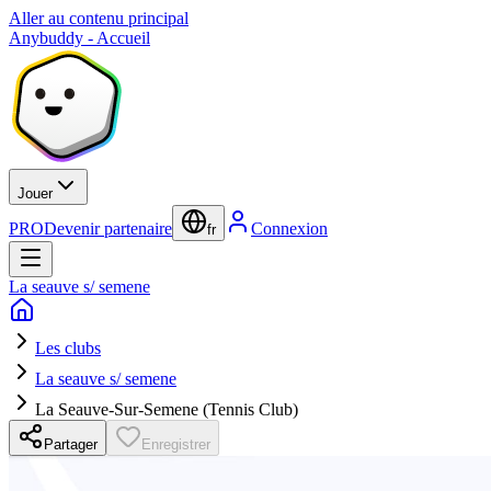
Aller au contenu principal
Anybuddy - Accueil
Jouer
PRO
Devenir partenaire
Connexion
fr
La seauve s/ semene
Les clubs
La seauve s/ semene
La Seauve-Sur-Semene (Tennis Club)
Partager
Enregistrer