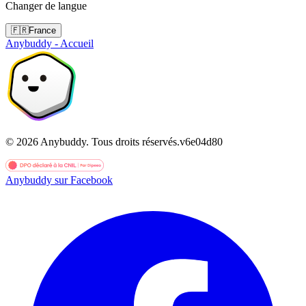
Changer de langue
🇫🇷
France
Anybuddy - Accueil
©
2026
Anybuddy.
Tous droits réservés.
v
6e04d80
Anybuddy sur Facebook