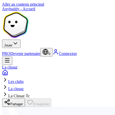
Aller au contenu principal
Anybuddy - Accueil
Jouer
PRO
Devenir partenaire
Connexion
fr
La clusaz
Les clubs
La clusaz
La Clusaz Tc
Partager
Enregistrer