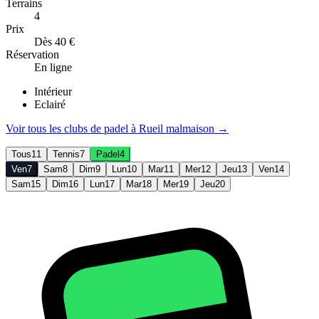
Terrains
4
Prix
Dès 40 €
Réservation
En ligne
Intérieur
Eclairé
Voir tous les clubs de
padel
à
Rueil malmaison
→
Tous
11
Tennis
7
Padel
4
Ven
7
Sam
8
Dim
9
Lun
10
Mar
11
Mer
12
Jeu
13
Ven
14
Sam
15
Dim
16
Lun
17
Mar
18
Mer
19
Jeu
20