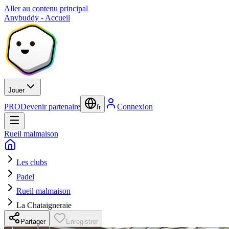
Aller au contenu principal
Anybuddy - Accueil
Jouer
PRO
Devenir partenaire
Connexion
fr
Rueil malmaison
Les clubs
Padel
Rueil malmaison
La Chataigneraie
Partager
Enregistrer