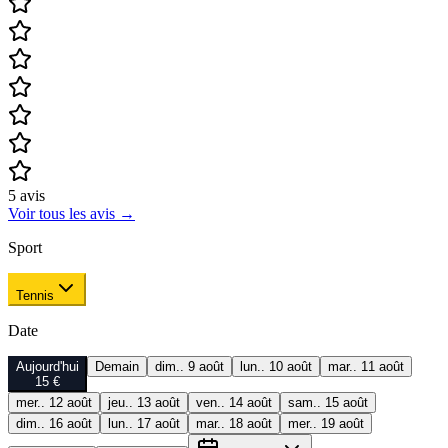
5
avis
Voir tous les avis
→
Sport
Tennis
Date
Aujourd'hui
Demain
dim.. 9 août
lun.. 10 août
mar.. 11 août
15 €
mer.. 12 août
jeu.. 13 août
ven.. 14 août
sam.. 15 août
dim.. 16 août
lun.. 17 août
mar.. 18 août
mer.. 19 août