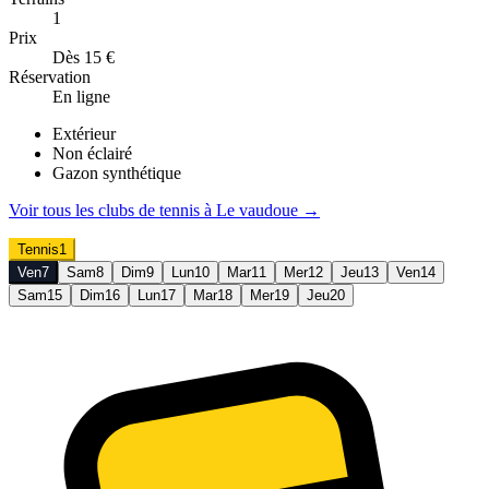
1
Prix
Dès 15 €
Réservation
En ligne
Extérieur
Non éclairé
Gazon synthétique
Voir tous les clubs de
tennis
à
Le vaudoue
→
Tennis
1
Ven
7
Sam
8
Dim
9
Lun
10
Mar
11
Mer
12
Jeu
13
Ven
14
Sam
15
Dim
16
Lun
17
Mar
18
Mer
19
Jeu
20