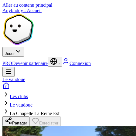
Aller au contenu principal
Anybuddy - Accueil
Jouer
PRO
Devenir partenaire
Connexion
fr
Le vaudoue
Les clubs
Le vaudoue
La Chapelle La Reine Esf
Partager
Enregistrer