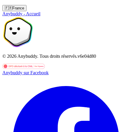
🇫🇷
France
Anybuddy - Accueil
©
2026
Anybuddy.
Tous droits réservés.
v
6e04d80
Anybuddy sur Facebook