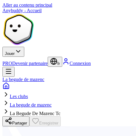
Aller au contenu principal
Anybuddy - Accueil
Jouer
PRO
Devenir partenaire
Connexion
fr
La begude de mazenc
Les clubs
La begude de mazenc
La Begude De Mazenc Tc
Partager
Enregistrer