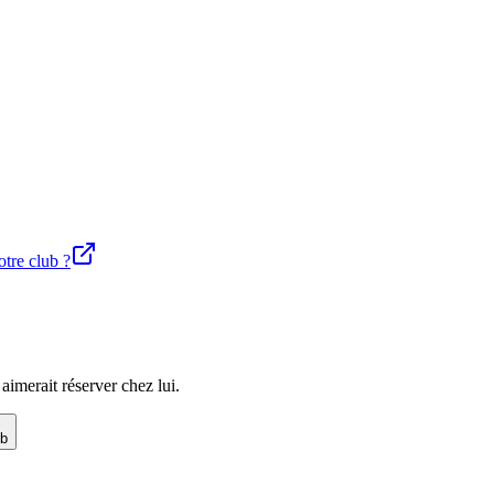
otre club ?
imerait réserver chez lui.
ub