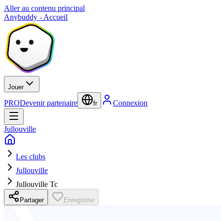
Aller au contenu principal
Anybuddy - Accueil
Jouer
PRO
Devenir partenaire
Connexion
fr
Jullouville
Les clubs
Jullouville
Jullouville Tc
Partager
Enregistrer