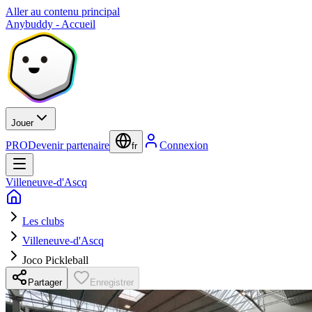
Aller au contenu principal
Anybuddy - Accueil
Jouer
PRO
Devenir partenaire
Connexion
fr
Villeneuve-d'Ascq
Les clubs
Villeneuve-d'Ascq
Joco Pickleball
Partager
Enregistrer