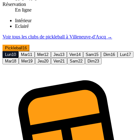
Réservation
En ligne
Intérieur
Eclairé
Voir tous les clubs de
pickleball
à
Villeneuve-d'Ascq
→
Pickleball
16
Lun
10
Mar
11
Mer
12
Jeu
13
Ven
14
Sam
15
Dim
16
Lun
17
Mar
18
Mer
19
Jeu
20
Ven
21
Sam
22
Dim
23