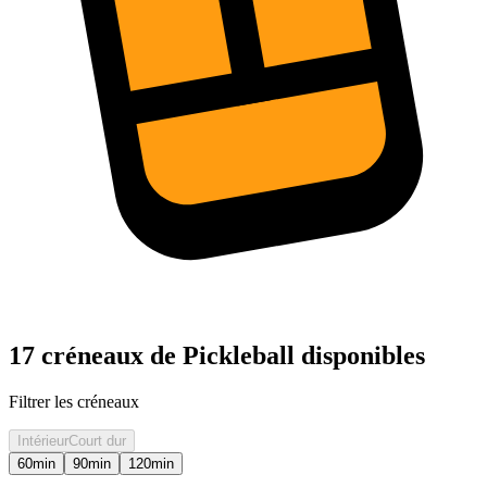
17 créneaux de Pickleball disponibles
Filtrer les créneaux
Intérieur
Court dur
60
min
90
min
120
min