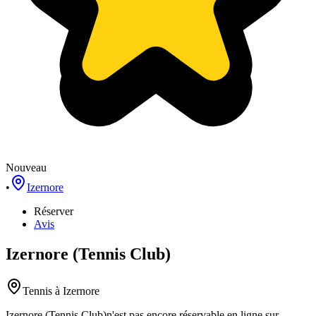
Nouveau
•
Izernore
Réserver
Avis
Izernore (Tennis Club)
Tennis
à Izernore
Izernore (Tennis Club)
n'est pas encore réservable en ligne sur