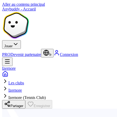
Aller au contenu principal
Anybuddy - Accueil
Jouer
PRO
Devenir partenaire
Connexion
fr
Izernore
Les clubs
Izernore
Izernore (Tennis Club)
Partager
Enregistrer