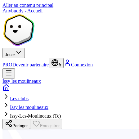
Aller au contenu principal
Anybuddy - Accueil
Jouer
PRO
Devenir partenaire
Connexion
fr
Issy les moulineaux
Les clubs
Issy les moulineaux
Issy-Les-Moulineaux (Tc)
Partager
Enregistrer