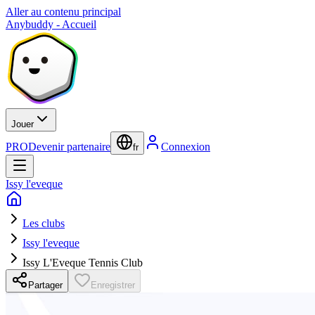
Aller au contenu principal
Anybuddy - Accueil
Jouer
PRO
Devenir partenaire
Connexion
fr
Issy l'eveque
Les clubs
Issy l'eveque
Issy L'Eveque Tennis Club
Partager
Enregistrer