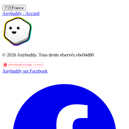
🇫🇷
France
Anybuddy - Accueil
©
2026
Anybuddy.
Tous droits réservés.
v
6e04d80
Anybuddy sur Facebook