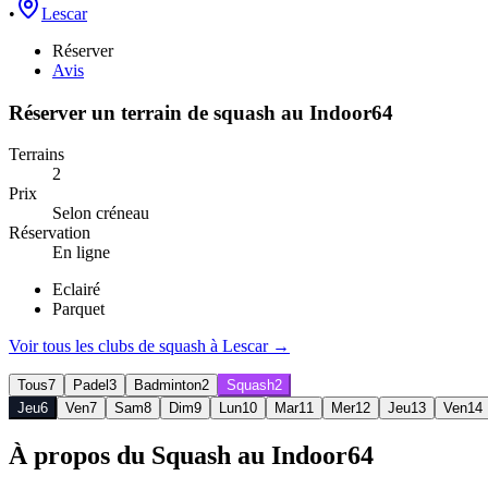
•
Lescar
Réserver
Avis
Réserver un terrain de
squash
au
Indoor64
Terrains
2
Prix
Selon créneau
Réservation
En ligne
Eclairé
Parquet
Voir tous les clubs de
squash
à
Lescar
→
Tous
7
Padel
3
Badminton
2
Squash
2
Jeu
6
Ven
7
Sam
8
Dim
9
Lun
10
Mar
11
Mer
12
Jeu
13
Ven
14
À propos du Squash au Indoor64