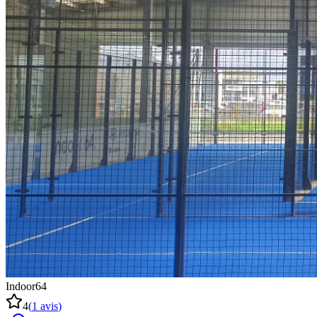
Indoor64
4
(
1
avis
)