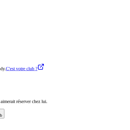
ddy.
C'est votre club ?
imerait réserver chez lui.
ub