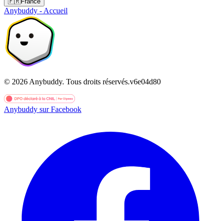
🇫🇷
France
Anybuddy - Accueil
©
2026
Anybuddy.
Tous droits réservés.
v
6e04d80
Anybuddy sur Facebook