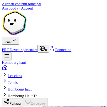
Aller au contenu principal
Anybuddy - Accueil
Jouer
PRO
Devenir partenaire
Connexion
fr
Hombourg haut
Les clubs
Tennis
Hombourg haut
Hombourg Haut Tc
Partager
Enregistrer