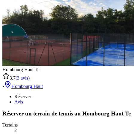
Hombourg Haut Tc
3.7
(
3
avis
)
•
Hombourg-Haut
Réserver
Avis
Réserver un terrain de
tennis
au
Hombourg Haut Tc
Terrains
2