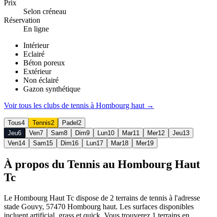
Prix
Selon créneau
Réservation
En ligne
Intérieur
Eclairé
Béton poreux
Extérieur
Non éclairé
Gazon synthétique
Voir tous les clubs de
tennis
à
Hombourg haut
→
Tous
4
Tennis
2
Padel
2
Jeu
6
Ven
7
Sam
8
Dim
9
Lun
10
Mar
11
Mer
12
Jeu
13
Ven
14
Sam
15
Dim
16
Lun
17
Mar
18
Mer
19
À propos du Tennis au Hombourg Haut
Tc
Le Hombourg Haut Tc dispose de 2 terrains de tennis à l'adresse
stade Gouvy, 57470 Hombourg haut. Les surfaces disponibles
incluent artificial_grass et quick. Vous trouverez 1 terrains en