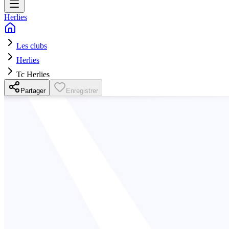
Herlies
Les clubs
Herlies
Tc Herlies
Partager
Enregistrer