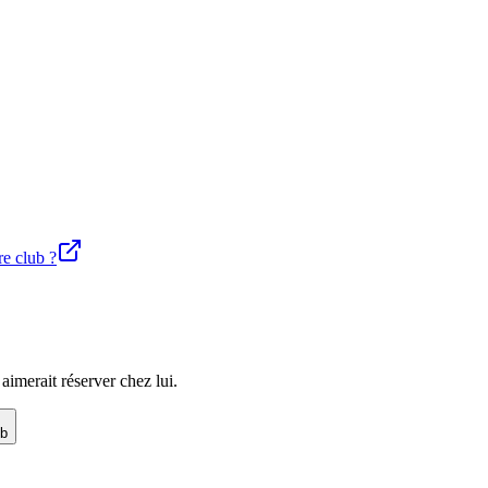
re club ?
imerait réserver chez lui.
ub