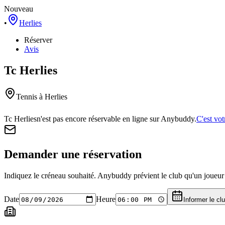
Nouveau
•
Herlies
Réserver
Avis
Tc Herlies
Tennis
à Herlies
Tc Herlies
n'est pas encore réservable en ligne sur Anybuddy.
C'est vot
Demander une réservation
Indiquez le créneau souhaité. Anybuddy prévient le club qu'un joueur a
Date
Heure
Informer le cl