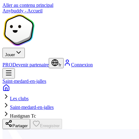
Aller au contenu principal
Anybuddy - Accueil
Jouer
PRO
Devenir partenaire
Connexion
fr
Saint-medard-en-jalles
Les clubs
Saint-medard-en-jalles
Hastignan Tc
Partager
Enregistrer