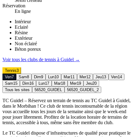
Selon créneau
Réservation
En ligne
Intérieur
Eclairé
Résine
Extérieur
Non éclairé
Béton poreux
Voir tous les clubs de
tennis
à
Guidel
→
Tennis
3
Ven
7
Sam
8
Dim
9
Lun
10
Mar
11
Mer
12
Jeu
13
Ven
14
Sam
15
Dim
16
Lun
17
Mar
18
Mer
19
Jeu
20
Tous les sites
56520_GUIDEL
56520_GUIDEL_2
TC Guidel – Réservez un terrain de tennis au TC Guidel à Guidel,
dans le Morbihan ! Ce club de tennis incontournable de la région
vous accueille tous les jours de la semaine ainsi que le week-end
pour jouer librement. Profitez de la location horaire de terrains de
tennis, accessible à tous, même sans être membre du club.
Le TC Guidel dispose d’infrastructures de qualité pour pratiquer le