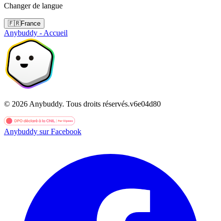
Changer de langue
🇫🇷
France
Anybuddy - Accueil
©
2026
Anybuddy.
Tous droits réservés.
v
6e04d80
Anybuddy sur Facebook