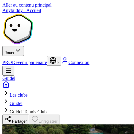
Aller au contenu principal
Anybuddy - Accueil
Jouer
PRO
Devenir partenaire
Connexion
fr
Guidel
Les clubs
Guidel
Guidel Tennis Club
Partager
Enregistrer