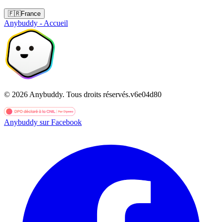
🇫🇷
France
Anybuddy - Accueil
©
2026
Anybuddy.
Tous droits réservés.
v
6e04d80
Anybuddy sur Facebook