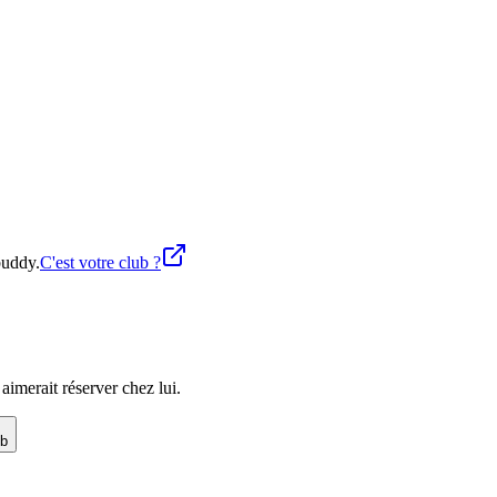
buddy.
C'est votre club ?
imerait réserver chez lui.
ub