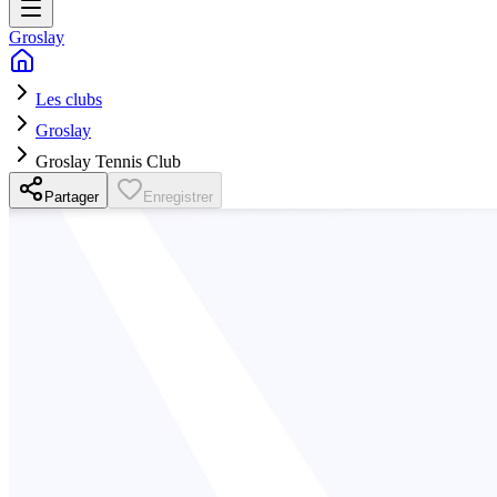
Groslay
Les clubs
Groslay
Groslay Tennis Club
Partager
Enregistrer