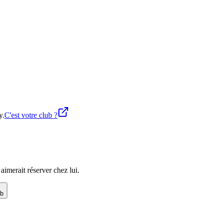
y.
C'est votre club ?
imerait réserver chez lui.
ub