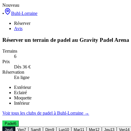
Nouveau
•
Buhl-Lorraine
Réserver
Avis
Réserver un terrain de
padel
au
Gravity Padel Arena
Terrains
6
Prix
Dès 36 €
Réservation
En ligne
Extérieur
Eclairé
Moquette
Intérieur
Voir tous les clubs de
padel
à
Buhl-Lorraine
→
Padel
6
Jeu
6
Ven
7
Sam
8
Dim
9
Lun
10
Mar
11
Mer
12
Jeu
13
Ven
14